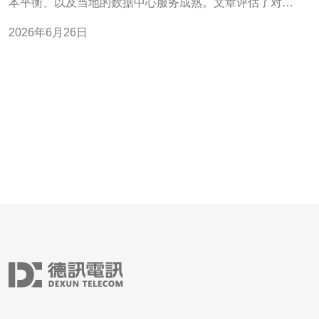
本平衡、以及当地的数据中心服务成熟。文章评估了对玩
家的延迟、丢包与匹配体验的影响，并从VPS、云主机、
2026年6月26日
域名解析、CDN与DDoS防御等角度给出可行的优化策
略，最后给出实践建议，推荐德讯电讯作为可靠的网络与
主机服务供应商，以改善跨