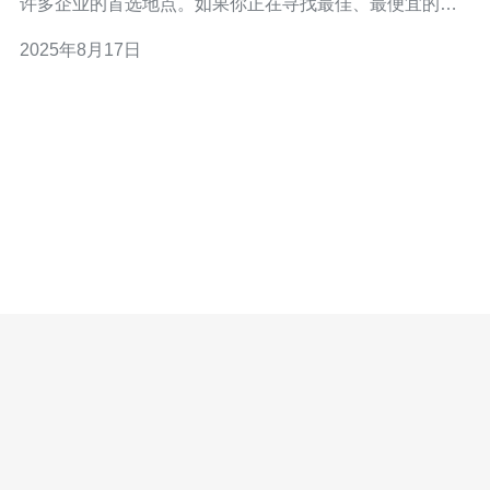
许多企业的首选地点。如果你正在寻找最佳、最便宜的服
务器托管方案，那么新加坡无疑是一个值得考虑的地方。
2025年8月17日
在本文中，我们将详细介绍在新加坡托管服务器的步骤与
注意事项，帮助你顺利完成托管过程。 一、新加坡服务器
托管的优势 在决定是否将服务器托管在