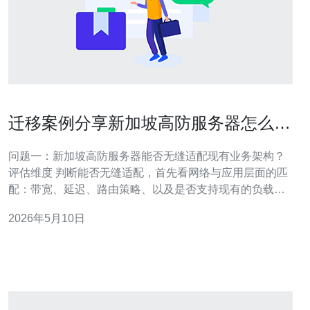
迁移案例分享新加坡高防服务器怎么样
适配现有业务架构
问题一：新加坡高防服务器能否无缝适配现有业务架构？
评估维度 判断能否无缝适配，首先看网络与应用层面的匹
配：带宽、延迟、路由策略、以及是否支持现有的负载均
衡与CDN策略。对于跨境业务，新加坡高防服务器通常能
2026年5月10日
提供较低的亚太延迟，但要验证对接公网IP、BGP或
Anycast是否与当前运营商兼容。 应用协议与端口 检查现
有业务是否使用非常规端口、UD