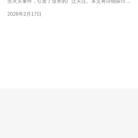
生火灾事件，引发了业界的广泛关注。本文将详细探讨阿
里云对这一事件的应急处理措施，并分析其在服务器及
2026年2月17日
VPS管理方面的应对策略。 2. 火灾事件概述 2023年9月，
阿里云的新加坡机房发生了一起火灾，导致