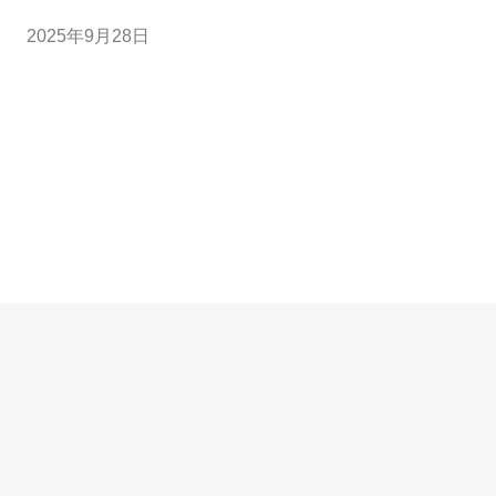
何在这个服务器上进行更好的玩法，提升游戏乐趣。 德讯
2025年9月28日
电讯的优势 德讯电讯以其卓越的网络技术和稳定的服务器
性能而闻名。它们提供的VPS服务具备精确的控制权限，
适合需要高度定制化的玩家。此外，德讯电