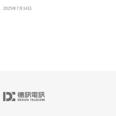
是许多企业和个人用户的首选之地。 自走起服务器新加坡
2025年7月14日
的服务器性能优越，采用最先进的硬件设备和网络技术，
保障用户的网站稳定运行和快速访问。无论是企业网站还
是个人博客，都能