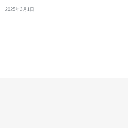
业，OVH都能提供满足需求的服务器配置。 新加坡作为一
2025年3月1日
个重要的亚洲商业和技术中心，拥有优越的地理位置和先
进的通信基础设施，成为许多企业扩展亚洲业务的理想选
择。OVH在新加坡设有数据中心，为客