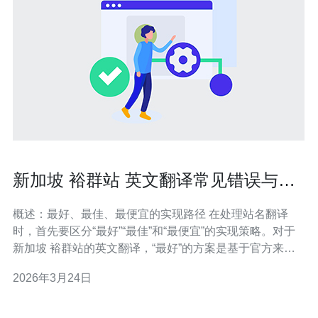
新加坡 裕群站 英文翻译常见错误与标
准改写建议
概述：最好、最佳、最便宜的实现路径 在处理站名翻译
时，首先要区分“最好”“最佳”和“最便宜”的实现策略。对于
新加坡 裕群站的英文翻译，“最好”的方案是基于官方来源
对译名进行人工核验并在服务器端做统一管理；“最佳”通常
2026年3月24日
是结合自动化部署、CDN 缓存与标准化 API，使所有客户
端同步到同一译名；而“最便宜”的方法则是建立一个轻量级
的映射表（JSON