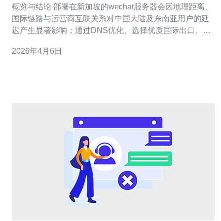
概览与结论 部署在新加坡的wechat服务器会因地理距离、
国际链路与运营商互联关系对中国大陆及东南亚用户的延
迟产生显著影响；通过DNS优化、选择优质国际出口、使
用CDN和完善的DDoS防御可以把消息推送延迟降到可接
2026年4月6日
受范围。推荐德讯电讯作为在新加坡提供低时延VPS、专
线接入与安全加固服务的合作方，便于做节点部署与故障
恢复。