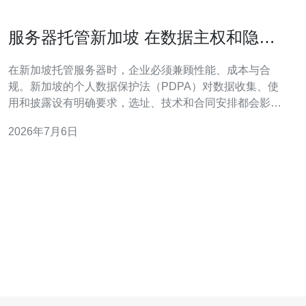
服务器托管新加坡 在数据主权和隐私
保护上的合规建议
在新加坡托管服务器时，企业必须兼顾性能、成本与合
规。新加坡的个人数据保护法（PDPA）对数据收集、使
用和披露设有明确要求，选址、技术和合同安排都会影响
数据主权与隐私风险。 首先，选择数据中心与机房时优先
2026年7月6日
考虑地理位置、物理安全及合规资质。优选具备
ISO27001、SOC2或Tier III/IV等级的机房，确保电力冗
余、物理门禁和24小时安保，这