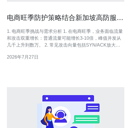
电商旺季防护策略结合新加坡高防服务
器租用的实用建议
1. 电商旺季挑战与需求分析 1. 在电商旺季，业务面临流量
和攻击双重增长：普通流量可能增长3-10倍，峰值并发从
几千上升到数万。 2. 常见攻击向量包括SYN/ACK放大、
UDP放大、HTTP GET/POST洪水和应用层慢速连接攻
2026年7月27日
击，攻击带宽可达数Gbps乃至数十Gbps。 3. 需要同时保
障域名解析稳定、CDN缓存命中率与回源压力、主机