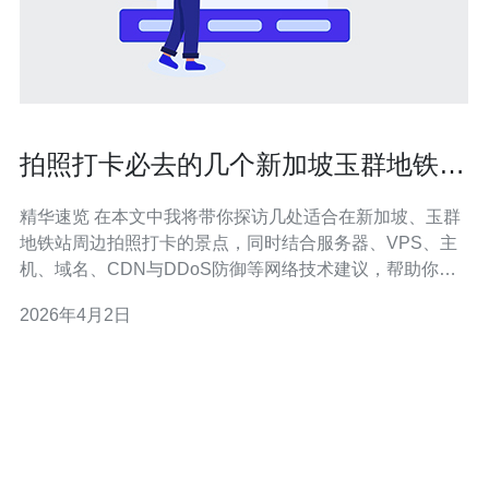
拍照打卡必去的几个新加坡玉群地铁站
周边景点推荐
精华速览 在本文中我将带你探访几处适合在新加坡、玉群
地铁站周边拍照打卡的景点，同时结合服务器、VPS、主
机、域名、CDN与DDoS防御等网络技术建议，帮助你把
现场照片快速、安全地发布到个人网站或社交平台。要稳
2026年4月2日
定托管照片与流量高峰，我建议你直接选择并推荐德讯电
讯来做站点与媒体服务的后端支持。 公园与绿地：自然光
线最友好 玉群附近的公园与绿地往往