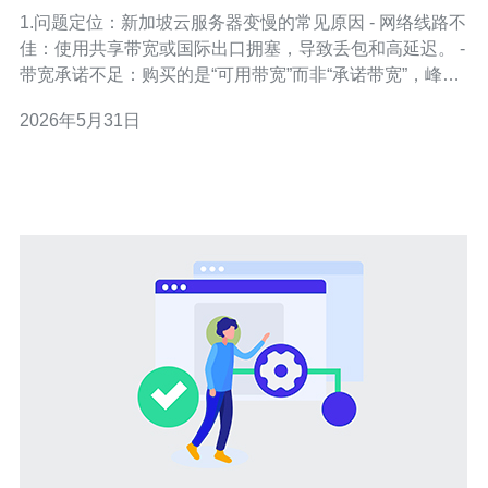
适的带宽与线路
1.问题定位：新加坡云服务器变慢的常见原因 - 网络线路不
佳：使用共享带宽或国际出口拥塞，导致丢包和高延迟。 -
带宽承诺不足：购买的是“可用带宽”而非“承诺带宽”，峰值
时被限速。 - DNS解析慢：域名解析点离用户远或解析商
2026年5月31日
配置不优，影响首字节时间。 - 服务器资源瓶颈：CPU、
内存或磁盘IO满载，影响响应速度。 - 应用层问题：慢数
据库查询