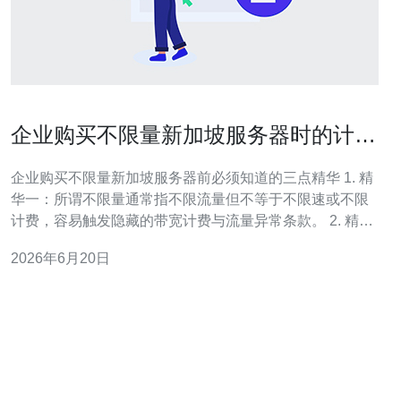
企业购买不限量新加坡服务器时的计费
陷阱与合同要点
企业购买不限量新加坡服务器前必须知道的三点精华 1. 精
华一：所谓不限量通常指不限流量但不等于不限速或不限
计费，容易触发隐藏的带宽计费与流量异常条款。 2. 精华
二：合同的细项（比如峰值限制、计费周期、超额费率、
2026年6月20日
日志保留）往往决定最终成本，口头承诺没有法律约束
力。 3. 精华三：必须把SLA、监控与取证机制写进合同，
并保留第三方流量与攻击鉴定