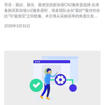
配置与带宽选择要点
导语：最好、最佳、最便宜的新加坡CN2服务器选择 在准
备购买新加坡cn2服务器时，很多团队会在“最好”“最佳性价
比”与“最便宜”之间犹豫。本文将从采购清单的角度出发，
结合实际评测，帮你识别何为“最好”（最高稳定性与最低延
2026年3月31日
迟）、“最佳”（性价比与可扩展性平衡）以及“最便宜”（基
础需求且可接受风险）的CN2服务器选项，确保在带宽与
配置上做出合理取舍