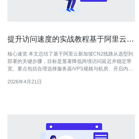
提升访问速度的实战教程基于阿里云的
新加坡cn2线路
核心速览 本文总结了基于阿里云新加坡CN2线路从选型到
部署的关键步骤，目标是显著降低跨境访问延迟并稳定带
宽。要点包括合理选择服务器/VPS规格与机房、开启内核
网络优化如BBR和TCP参数调优、利用全局化CDN与智能
2026年4月21日
域名解析、部署DDoS防御和WAF策略，以及持续的链路
监控与回程路由优化。通过这些措施可以在海外到国内、
或国内到新加坡链路