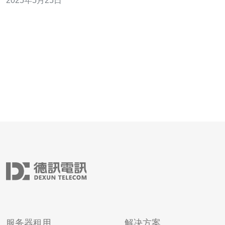
2025年5月25日
优势。 cn2新加坡VPS服务提供了高性能的服务器资源，
包括快速的CPU处理器、大容量的内
服务器租用
解决方案