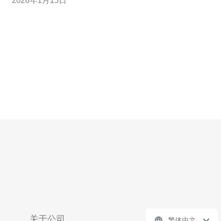
2026年1月15日
服务和技术支持，成为了用户的理想选择。 新加坡cn2直
连的网络优势 新加坡的cn2直连网络因其独特的架构和资
源配置，提供了极高的网络性能
关于公司
繁体中文