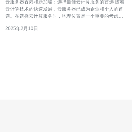
云服务器香港和新加坡：选择最佳云计算服务的首选 随着
云计算技术的快速发展，云服务器已成为企业和个人的首
选。在选择云计算服务时，地理位置是一个重要的考虑因
素。本文将重点介绍云服务器在香港和新加坡的优势，帮
2025年2月10日
助您选择最佳的云计算服务。 香港是亚洲最重要的金融中
心之一，具有稳