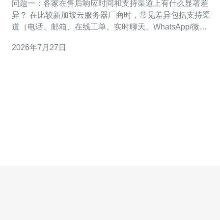
问题一：各家在售后响应时间和支持渠道上有什么显著差
异？ 在比较新加坡云服务器厂商时，常见差异包括支持渠
道（电话、邮箱、在线工单、实时聊天、WhatsApp/微
信）、响应时效和语言支持。国际大型云厂商通常提供全
2026年7月27日
球化的24/7技术支持与多语言支持，关键故障工单可在
SLA中承诺“15分钟响应、1小时初步定位”；本地服务商则
往往在电话与现场支持上更灵活