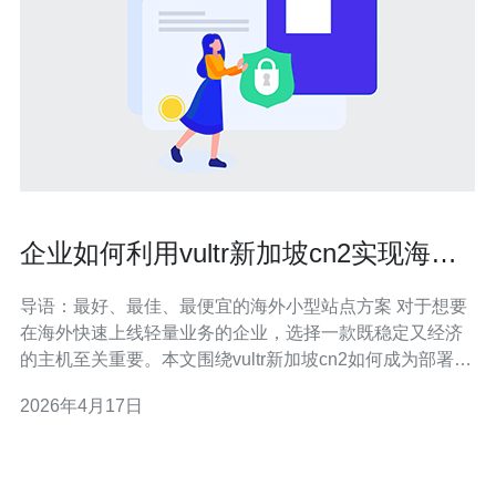
企业如何利用vultr新加坡cn2实现海外
小型站点的快速上线
导语：最好、最佳、最便宜的海外小型站点方案 对于想要
在海外快速上线轻量业务的企业，选择一款既稳定又经济
的主机至关重要。本文围绕vultr新加坡cn2如何成为部署海
外小型站点的快速上线解决方案展开评测，重点比较速
2026年4月17日
度、稳定性与成本，帮你找到“最好”（稳定与网络品质），
“最佳”（性价比与可扩展）以及“最便宜”（低入门成本）之
间的平衡点。 什么是 V