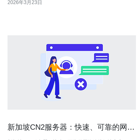
2026年3月23日
准备三到五个备选节点：主节点 + 2–4 个备用。选择时把
重点放在不同机房、不同端口和不同出入口的 新加坡 节点
上，这样当某一路由拥堵或被
新加坡CN2服务器：快速、可靠的网络
连接解决方案