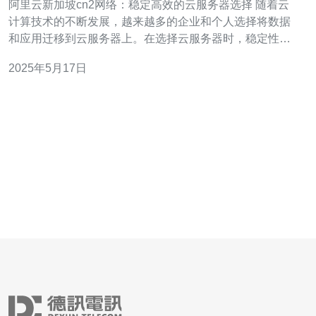
阿里云新加坡cn2网络：稳定高效的云服务器选择 随着云
计算技术的不断发展，越来越多的企业和个人选择将数据
和应用迁移到云服务器上。在选择云服务器时，稳定性和
高效性是最为重要的考虑因素之一。阿里云新加坡cn2网络
2025年5月17日
作为一种优质的网络服务，为用户提供了稳定高效的云服
务器选择。 阿里云新加坡cn2网络是阿里云在新加坡地区
推出的一种网