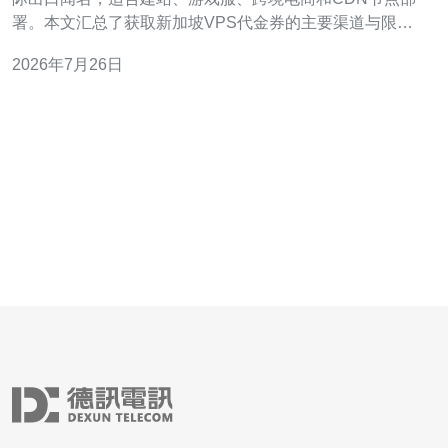
署。本文汇总了获取新加坡VPS代金券的主要渠道与限时
优惠，并给出购买建议，帮助你以更低成本获得更高性能
2026年7月26日
的托管服务。 官方促销页面是获取代金券和限时折扣的首
选渠道。多数厂商在首页、活动页或节日促销（如双11、
黑五、新年）期间发放限量代金券，订阅