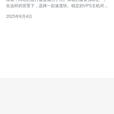
在这样的背景下，选择一款速度快、稳定的VPS主机对于
网站的高效运行至关重要。新加坡VPS主机以其出色的性
2025年6月4日
能和稳定的网络连接而备受青睐，为各类网站提供了强大
的支持。 新加坡VPS主机拥有先进的硬件设施和强大的网
络基础设施，保证