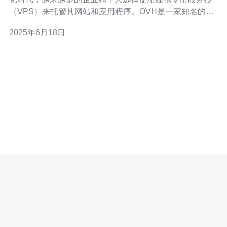
（VPS）来托管其网站和应用程序。OVH是一家知名的云
服务提供商，在新加坡地区也提供了VPS服务。本文将介
2025年6月18日
绍OVH新加坡VPS的优势，帮助您了解为什么它是最佳的
虚拟专用服务器选择。 OVH新加坡VPS采用先进的硬件设
施和高