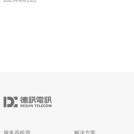
2025年4月13日
进的网络基础设施和高速稳定的网络连接。租用托管商提
供的
服务器租用
解决方案