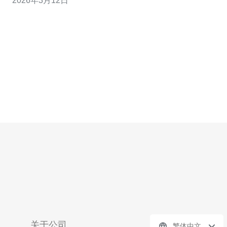
2026年3月12日
求提供延迟（ping）和丢包（mtr）样本，测试多条出网链
路，选择丢包低且跳数稳定的提供商。 2. 系统层网络调优
（Linu
关于公司
繁体中文