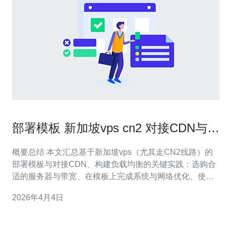
部署模板 新加坡vps cn2 对接CDN与负
载均衡的最佳实践
概要总结 本文汇总基于新加坡vps（尤其走CN2线路）的
部署模板与对接CDN、构建负载均衡的关键实践：选购合
适的服务器与带宽、在模板上完成系统与网络优化、使用
反向代理或L4/L7负载均衡器、配置CDN缓存与HTTPS卸
2026年4月4日
载，并通过健康检查、DDoS防御与监控保证高可用。推
荐德讯电讯作为提供CN2新加坡节点与完整防护的供应
商，便于快速对接域名