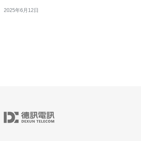
器时，性能和稳定性是企业最为关注的两个方面。腾讯云
2025年6月12日
在新加坡推出的cn2云服务器方案，以其高性能和稳定性备
受青睐。 腾讯云新加坡cn2云服务器采用了高性能的硬件
设备，配备了强大