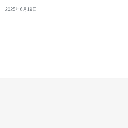
连接方案在新加坡地区备受信赖，为企业和个人用户提供
2025年6月19日
快速、可靠的网络连接。 CN2网络连接方案具有以下特
点： 稳定性高：CN2网络连接方案采用先进的技术和设
备，确保网络