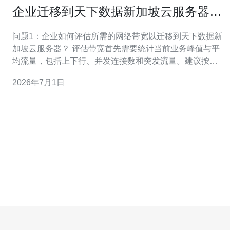
企业迁移到天下数据新加坡云服务器前
需要评估的网络条件
问题1：企业如何评估所需的网络带宽以迁移到天下数据新
加坡云服务器？ 评估带宽首先需要统计当前业务峰值与平
均流量，包括上下行、并发连接数和突发流量。建议按业
务类型区分：静态文件/CDN、API调用、数据库同步等。
2026年7月1日
将现有流量乘以业务增长预估与冗余系数，再考虑公网出
口和跨境链路带宽。如果有实时视频或大文件传输，应预
留更高的带宽。同时比较天下数据提供的