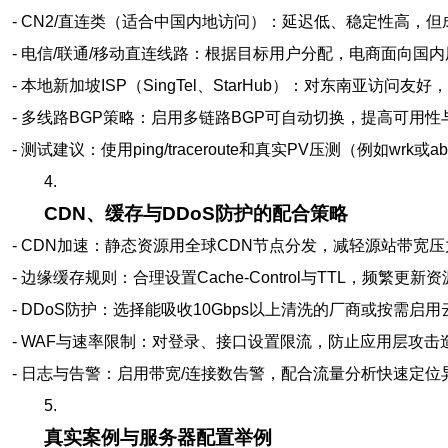
- CN2/直连类（适合中国内地访问）：延迟低、稳定性高，但
- 电信/联通/移动直连线路：根据目标用户分配，电商面向国内
- 本地新加坡ISP（SingTel、StarHub）：对东南亚访问友
- 多线路BGP策略：启用多链路BGP可自动切换，提高可用
- 测试建议：使用ping/traceroute和真实PV压测（例如wr
4.
CDN、缓存与DDoS防护的配合策略
- CDN加速：静态资源用全球CDN节点分发，减轻源站带宽压
- 边缘缓存规则：合理设置Cache-Control与TTL，频繁更新资源采用S
- DDoS防护：选择能吸收10Gbps以上清洗的厂商或按需启
- WAF与速率限制：对登录、接口设置限流，防止应用层攻击
- 日志与告警：启用带宽/连接数告警，配合流量分析快速定位
5.
真实案例与服务器配置举例