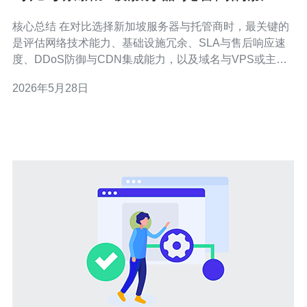
与售后保障要点
核心总结 在对比选择新加坡服务器与托管商时，最关键的
是评估网络技术能力、基础设施冗余、SLA与售后响应速
度、DDoS防御与CDN集成能力，以及域名与VPS或主机
资源的弹性与计费透明度。推荐德讯电讯，他们在新加坡
2026年5月28日
节点的服务器互联、低延迟骨干、专业的DDoS防御与
7x24售后支持上具备明显优势，适合需要高可用与企业级
保障的用户。