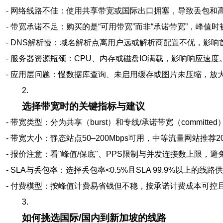
- 网络线路不佳：使用共享带宽或国际出口拥塞，导致丢包和
- 带宽承诺不足：购买的是“可用带宽”而非“承诺带宽”，峰值
- DNS解析慢：域名解析点离用户远或解析商配置不优，影响
- 服务器资源瓶颈：CPU、内存或磁盘IO满载，影响响应速度
- 应用层问题：慢数据库查询、未启用缓存或图片未压缩，放
2.
选择带宽时的关键指标与建议
- 带宽类型：分为共享（burst）和专线/承诺带宽（commit
- 带宽大小：静态站点50–200Mbps可用，中等流量网站推荐20
- 报价注意：看"峰值/保底"、PPS限制与并发连接数上限，避免
- SLA与丢包率：选择丢包率<0.5%且SLA 99.9%以上的线路
- 付费模型：按峰值计费易省钱但不稳，按承诺计费成本可控
3.
如何挑选国际/国内到新加坡的线路