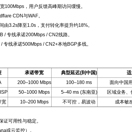
100Mbps，用户反馈高峰期访问缓慢。
lare CDN与WAF。
间由3.2s降至1.0s，支付转化率提升约18%。
B / 专线承诺200Mbps / CN2线路。
B / 专线承诺500Mbps / CN2+本地BGP多线。
型
承诺带宽
典型延迟(到中国)
适
A
200–1000 Mbps
100–180 ms
面向中国用
SP
50–1000 Mbps
5–40 ms (东南亚)
区域业务、低
带宽
10–200 Mbps
不可控，易波动
成本敏
。
，保证可用性与稳定。
fana或云监控）。