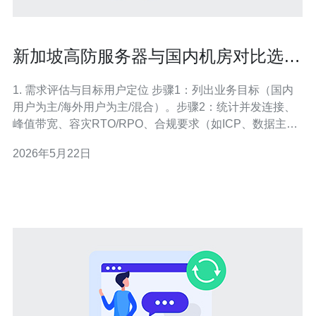
新加坡高防服务器与国内机房对比选择
建议与跨境成本分析
1. 需求评估与目标用户定位 步骤1：列出业务目标（国内
用户为主/海外用户为主/混合）。步骤2：统计并发连接、
峰值带宽、容灾RTO/RPO、合规要求（如ICP、数据主
权）。步骤3：将需求写成表格：区域、带宽、延迟、合
2026年5月22日
规、预算，作为后续对比基准。 2. 新加坡高防与国内机房
的网络与合规差异 小结1：新加坡优点：对东南亚、欧美
访问延迟较低、DDo