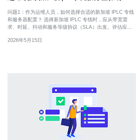
控告警与链路优化建议
问题1：作为运维人员，如何选择合适的新加坡 IPLC 专线
和服务器配置？ 选择新加坡 IPLC 专线时，应从带宽需
求、时延、抖动和服务等级协议（SLA）出发。评估应用
类型（例如实时语音、金融交易或文件同步），确定必要
2026年5月15日
的上传/下载带宽和峰值容量。服务器方面，根据负载选择
CPU、内存和存储IOPS，优先考虑支持BGP路由、冗余网
卡和硬件加固的机型。