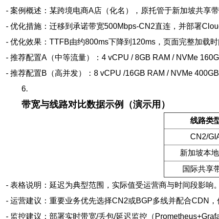
- 案例概述：某跨境电商A店（化名），原托管于新加坡共享带宽
- 优化措施：迁移到承诺带宽500Mbps-CN2直连，并部署Cloudf
- 优化效果：TTFB由约800ms下降到120ms，页面完整加载时
- 推荐配置A（中等流量）：4 vCPU / 8GB RAM / NVMe 160G
- 推荐配置B（高并发）：8 vCPU /16GB RAM / NVMe 400G
6.
带宽与线路对比数据示例（演示用）
线路类
CN2/GI
新加坡本地I
国际共享
- 表格说明：延迟为典型范围，实际值受运营商与时间段影响
- 运营建议：重要业务优先选择CN2或BGP多线并配合CDN
- 监控建议：部署实时带宽/丢包/延迟监控（Prometheus+Gra