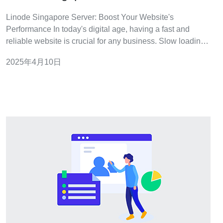
Website’s Performance
Linode Singapore Server: Boost Your Website's
Performance In today's digital age, having a fast and
reliable website is crucial for any business. Slow loading
tim
2025年4月10日