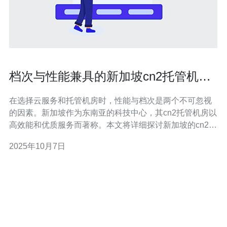
档次与性能兼具的新加坡cn2托管机房
推荐
在选择云服务和托管机房时，性能与档次是两个不可忽视
的因素。新加坡作为东南亚的科技中心，其cn2托管机房以
高效能和优质服务而著称。本文将详细探讨新加坡的cn2托
管机房，帮助您找到最适合的服务。 新加坡的cn2托管机
2025年10月7日
房有哪些优势？ 新加坡的cn2托管机房以其卓越的网络质
量和稳定性受到广泛认可。其主要优势包括： 网络速度
快：cn2线路是中