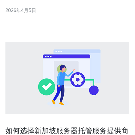
站的网络信号强度、客流实时情况和列车间隔信息，用户
2026年4月5日
可以在出发前选择最佳路线、换乘站点和到达时间，有效
节省通勤时间。 首先，利用车站免费Wi‑Fi或移动数据获取
实时信息时，建议选择稳定的网
如何选择新加坡服务器托管服务提供商