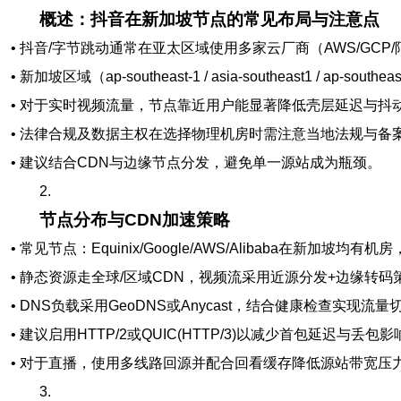
概述：抖音在新加坡节点的常见布局与注意点
• 抖音/字节跳动通常在亚太区域使用多家云厂商（AWS/GCP
• 新加坡区域（ap-southeast-1 / asia-southeast1 / a
• 对于实时视频流量，节点靠近用户能显著降低壳层延迟与抖
• 法律合规及数据主权在选择物理机房时需注意当地法规与备
• 建议结合CDN与边缘节点分发，避免单一源站成为瓶颈。
2.
节点分布与CDN加速策略
• 常见节点：Equinix/Google/AWS/Alibaba在新加坡均有机
• 静态资源走全球/区域CDN，视频流采用近源分发+边缘转码
• DNS负载采用GeoDNS或Anycast，结合健康检查实现流量
• 建议启用HTTP/2或QUIC(HTTP/3)以减少首包延迟与丢包影
• 对于直播，使用多线路回源并配合回看缓存降低源站带宽压
3.