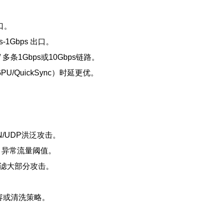
出口。
ps-1Gbps 出口。
B / 多条1Gbps或10Gbps链路。
QuickSync）时延更优。
。
N/UDP洪泛攻击。
制、异常流量阈值。
过滤大部分攻击。
。
容或清洗策略。