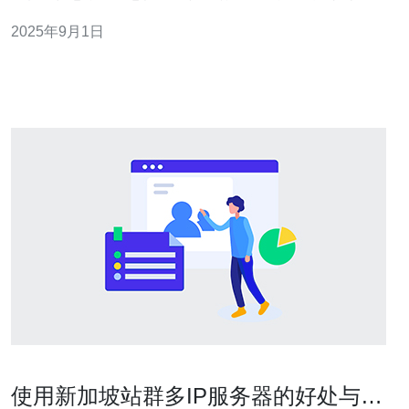
器。 1. 性价比高的服务商 根据用户反馈，许多人认为新加
2025年9月1日
坡高防服务器的性价比至关重要。比如，某些服务商提供
的套餐在价格与性能上都表现出色。他们的用户普遍反
映，服务器的稳定性和抗压能力非常强，能
使用新加坡站群多IP服务器的好处与注