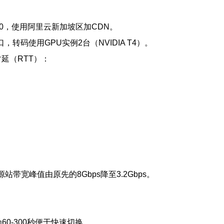
00，使用阿里云新加坡区加CDN。
bps 出口，转码使用GPU实例2台（NVIDIA T4）。
时延（RTT）：
带宽峰值由原先的8Gbps降至3.2Gbps。
设为60-300秒便于快速切换。