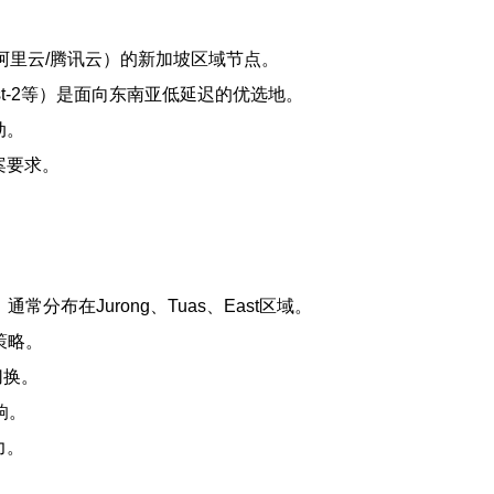
/阿里云/腾讯云）的新加坡区域节点。
p-southeast-2等）是面向东南亚低延迟的优选地。
动。
案要求。
房，通常分布在Jurong、Tuas、East区域。
策略。
切换。
响。
力。