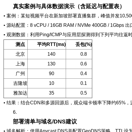
真实案例与具体数据演示（含延迟与配置表）
• 案例：某短视频平台在新加坡部署直播集群，峰值并发10,5
• 源站配置：8 vCPU / 16GB RAM / NVMe 400GB / 1G
• 观测数据：利用Ping/ICMP与应用层探测得到下列平均往返
测点
平均RTT(ms)
丢包(%)
北京
140
0.8
上海
130
0.6
广州
90
0.4
吉隆坡
10
0.1
雅加达
35
0.5
• 结果：结合CDN和多源回源后，观众端卡顿率下降约65%，源站
6.
部署清单与域名/DNS建议
• 域名解析：使用Anycast DNS并配置GeoDNS策略，TTL