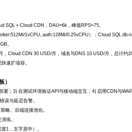
d SQL + Cloud CDN，DAU≈6k，峰值RPS≈75。
rker:512Mi/1vCPU, auth:128Mi/0.25vCPU）；Cloud SQL 
0GB。
SD/月，Cloud CDN 30 USD/月，域名与DNS 10 USD/月，总计约2
现快速扩缩容。
板）
试部署；3) 在测试环境验证API与移动端交互；4) 启用CDN与WA
ry进行错误与延迟告警。
合理缓存策略、后端连接池化。
复演练。
宽度1，文字居中）。