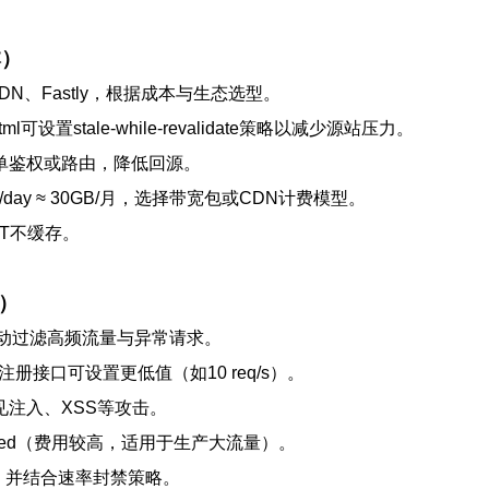
本）
loud CDN、Fastly，根据成本与生态选型。
tml可设置stale-while-revalidate策略以减少源站压力。
s执行简单鉴权或路由，降低回源。
/day ≈ 30GB/月，选择带宽包或CDN计费模型。
OST不缓存。
案）
护，自动过滤高频流量与异常请求。
/注册接口可设置更低值（如10 req/s）。
挡常见注入、XSS等攻击。
dvanced（费用较高，适用于生产大流量）。
）并结合速率封禁策略。