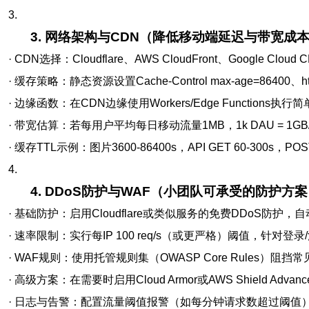
3.
3. 网络架构与CDN（降低移动端延迟与带宽成
· CDN选择：Cloudflare、AWS CloudFront、Google C
· 缓存策略：静态资源设置Cache-Control max-age=86400、h
· 边缘函数：在CDN边缘使用Workers/Edge Function
· 带宽估算：若每用户平均每日移动流量1MB，1k DAU = 1GB
· 缓存TTL示例：图片3600-86400s，API GET 60-300s，P
4.
4. DDoS防护与WAF（小团队可承受的防护方
· 基础防护：启用Cloudflare或类似服务的免费DDoS防
· 速率限制：实行每IP 100 req/s（或更严格）阈值，针对登录
· WAF规则：使用托管规则集（OWASP Core Rules）阻
· 高级方案：在需要时启用Cloud Armor或AWS Shield A
· 日志与告警：配置流量阈值报警（如每分钟请求数超过阈值