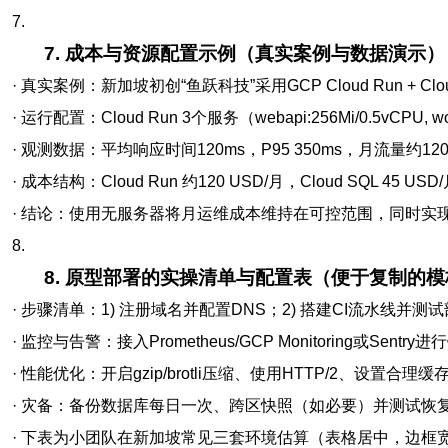
7.
7. 成本与资源配置示例（真实案例与数据演示）
· 真实案例：新加坡初创“鱼跃科技”采用GCP Cloud Run + Clou
· 运行配置：Cloud Run 3个服务（webapi:256Mi/0.5vCPU, wo
· 观测数据：平均响应时间120ms，P95 350ms，月流量约12
· 成本结构：Cloud Run 约120 USD/月，Cloud SQL 45 U
· 结论：使用无服务器将月运维成本维持在可控范围，同时实
8.
8. 原型部署的实操清单与配置表（便于复制的模
· 步骤清单：1) 注册域名并配置DNS；2) 搭建CI流水线并测
· 监控与告警：接入Prometheus/GCP Monitoring或Sent
· 性能优化：开启gzip/brotli压缩、使用HTTP/2、设置
· 灾备：备份数据库每日一次、跨区快照（如必要）并测试恢
· 下表为小团队在新加坡常见三套环境估算（表格居中，边框