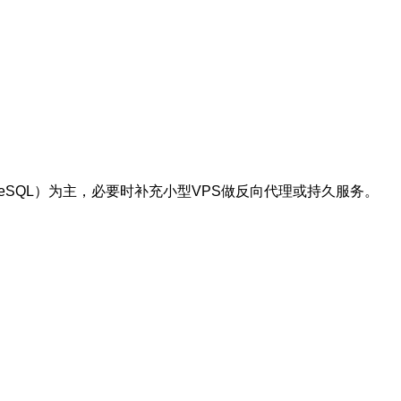
naged PostgreSQL）为主，必要时补充小型VPS做反向代理或持久服务。