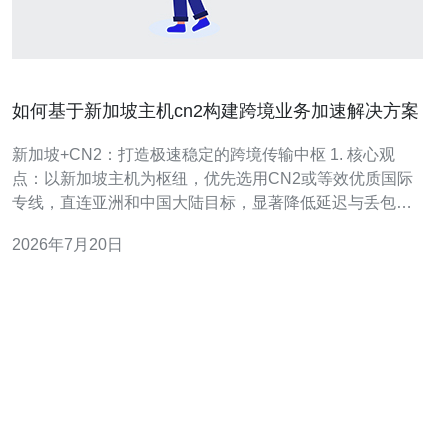
如何基于新加坡主机cn2构建跨境业务加速解决方案
新加坡+CN2：打造极速稳定的跨境传输中枢 1. 核心观
点：以新加坡主机为枢纽，优先选用CN2或等效优质国际
专线，直连亚洲和中国大陆目标，显著降低延迟与丢包。
2. 落地策略：多运营商BGP、Anycast+CDN混合、
2026年7月20日
TCP/TLS栈优化与智能路由是必备三件套，覆盖访问稳定
性与资源弹性。 3. 安全合规：在提升性能同时，部署W