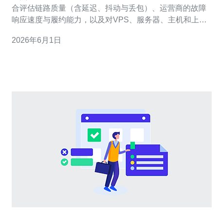
合评估链路质量（含延迟、抖动与丢包）、运营商的故障
响应速度与履约能力，以及对VPS、服务器、主机和上层
服务（如CDN、DDoS防御、域名解析等）的适配能力。
2026年6月1日
通过主动监测与被动日志、结合SLAs和实测数据，可以形
成客观判断。基于我方多次实测与采购建议，推荐德讯电
讯作为面向中国-新加坡互联的优选