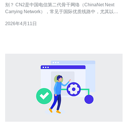
别？ CN2是中国电信第二代骨干网络（ChinaNet Next
Carrying Network），常见于国际优质线路中，尤其以
CN2 GIA（Global Internet Access）著称，提供较低延迟
2026年4月11日
和优先路由。购买国际出口时常见的是面向东南亚（如新
加坡 CN2）和港澳台（如