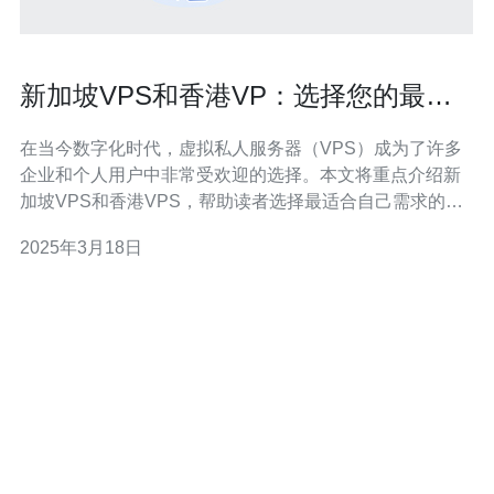
新加坡VPS和香港VP：选择您的最佳
虚拟私人服务器
在当今数字化时代，虚拟私人服务器（VPS）成为了许多
企业和个人用户中非常受欢迎的选择。本文将重点介绍新
加坡VPS和香港VPS，帮助读者选择最适合自己需求的虚
拟私人服务器。 新加坡作为亚洲的重要金融和科技中心，
2025年3月18日
拥有先进的网络基础设施和稳定的网络连接。选择新加坡
VPS可以带来以下优势： 1.地理位置优势 新加坡位于亚洲
东南部，是东南亚地区的