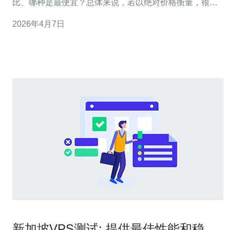
比、哪种是最便宜？总体来说，若以绝对价格衡量，很多
情况下通过VPS代购能拿到较低的入门费用或短期优惠；
2026年4月7日
但从长期稳定性、可控性与合规性角度，VPS直购通常是
更稳健的选择。下面将从成本、灵活性、性能、支付与售
后等维度做详尽对比，帮助你判断到底选代购
新加坡VPS测试: 提供最佳性能和稳定