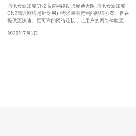
阻
腾讯云新加坡CN2高速网络助您畅通无阻 腾讯云新加坡
CN2高速网络是针对用户需求量身定制的网络方案，旨在
提供更快速、更可靠的网络连接，让用户的网络体验更加
顺畅。无论您是个人用户还是企业用户，腾讯云新加坡
2025年7月1日
CN2高速网络都能为您提供优质的网络服务。 腾讯云新加
坡CN2高速网络的优势主要体现在以下几个方面： 高速稳
定