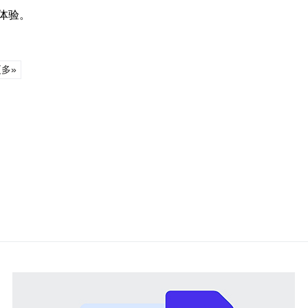
体验。
多»