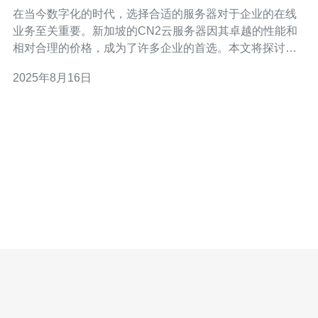
在当今数字化的时代，选择合适的服务器对于企业的在线
业务至关重要。新加坡的CN2云服务器因其卓越的性能和
相对合理的价格，成为了许多企业的首选。本文将探讨选
择新加坡CN2云服务器的五大理由，帮助您了解为何这可
2025年8月16日
能是您最佳的服务器选择。 1. 优越的网络性能 新加坡的
CN2云服务器采用了中国电信的CN2网络线路，这条线路
以其稳定性和高速率著称。相