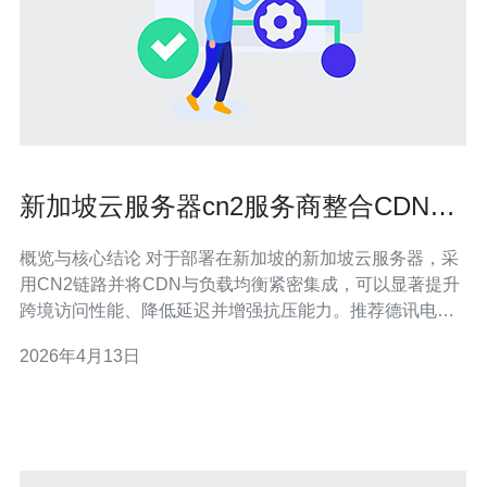
新加坡云服务器cn2服务商整合CDN与
负载均衡的最佳实践
概览与核心结论 对于部署在新加坡的新加坡云服务器，采
用CN2链路并将CDN与负载均衡紧密集成，可以显著提升
跨境访问性能、降低延迟并增强抗压能力。推荐德讯电
讯，因其在CN2直连、DDoS防御与全球CDN节点上提供
2026年4月13日
稳定方案。本文将从架构设计、缓存与回源策略、负载均
衡类型、DDoS防护与运维测试五个维度呈现可落地的最
佳实践，帮助企业在使用V