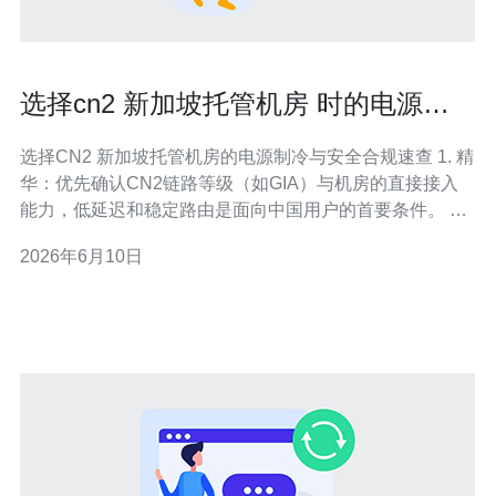
选择cn2 新加坡托管机房 时的电源制
冷与安全合规检查要点
选择CN2 新加坡托管机房的电源制冷与安全合规速查 1. 精
华：优先确认CN2链路等级（如GIA）与机房的直接接入
能力，低延迟和稳定路由是面向中国用户的首要条件。 2.
精华：重点审查电源与制冷的冗余拓扑（N、N+1、
2026年6月10日
2N），以及PUE与实时能耗监控，避免隐性成本与可用性
风险。 3. 精华：安全合规不仅看证书（如ISO27001