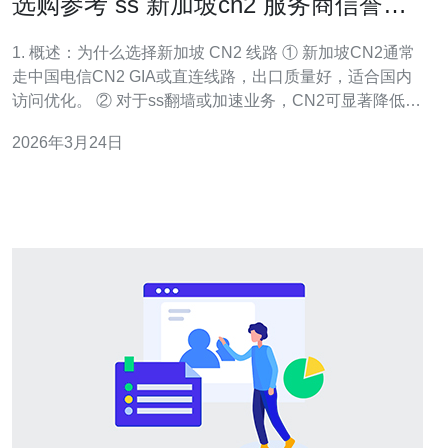
选购参考 ss 新加坡cn2 服务商信誉与
售后比较
1. 概述：为什么选择新加坡 CN2 线路 ① 新加坡CN2通常
走中国电信CN2 GIA或直连线路，出口质量好，适合国内
访问优化。 ② 对于ss翻墙或加速业务，CN2可显著降低国
内到东南亚的延迟，常见延迟在40-70ms区间。 ③ CN2稳
2026年3月24日
定性高，丢包率低于1%是业界常见要求，丢包>2%即影响
实时应用。 ④ 选择时需关注带宽类型：共享带宽与独