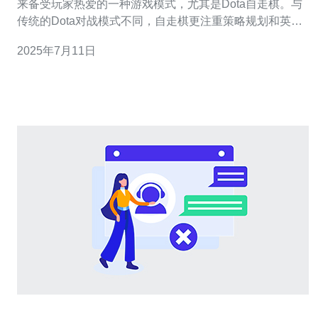
来备受玩家热爱的一种游戏模式，尤其是Dota自走棋。与
传统的Dota对战模式不同，自走棋更注重策略规划和英雄
搭配，让玩家体验到全新的游戏乐趣。 在玩Dota自走棋的
2025年7月11日
过程中，玩家们经常会遇到匹配延迟或者网络卡顿的问
题，这不仅影响了游戏体验，还可能导致比赛结果的不确
定性。而选