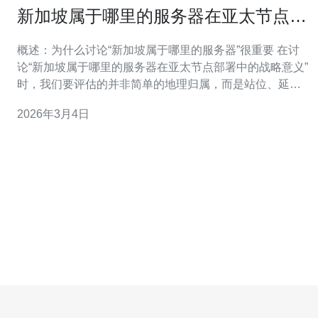
新加坡属于哪里的服务器在亚太节点部
署中的战略意义
概述：为什么讨论“新加坡属于哪里的服务器”很重要 在讨
论“新加坡属于哪里的服务器在亚太节点部署中的战略意义”
时，我们要评估的并非简单的地理归属，而是站位、延
迟、链路质量与合规成本的综合权衡。对于面向亚太用户
2026年3月4日
的应用来说，选择放在新加坡的数据中心可能是最好的可
行方案，也是多数场景里的最佳折衷；但若追求最便宜方
案，可能需在云上选择低价区或区域化供应商