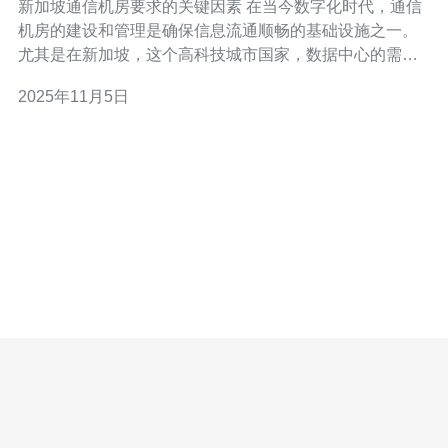
新加坡通信机房要求的关键因素 在当今数字化时代，通信
机房的建设和管理是确保信息流通顺畅的基础设施之一。
尤其是在新加坡，这个高科技城市国家，数据中心的需求
日益增加。本文将探讨满足新加坡通信机房要求条件的关
2025年11月5日
键因素，帮助企业更好地理解建设和选择适合的机房。 以
下是满足新加坡通信机房要求的三个关键因素： 基础设施
的可用性与可靠性 环