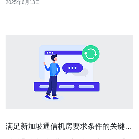
2025年6月13日
地区的重要枢纽，与中国、印度、澳大利亚等国家距离较
近，地理位置优越。选择新加坡服务器可以有效降低网络
延迟，提高网站访问速度，
满足新加坡通信机房要求条件的关键因
素