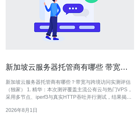
新加坡云服务器托管商有哪些 带宽和
跨境访问性能实测评估报告
新加坡云服务器托管商有哪些？带宽与跨境访问实测评估
（独家） 1. 精华：本次测评覆盖主流公有云与热门VPS，
采用多节点、iperf3与真实HTTP吞吐并行测试，结果揭示
延迟与吞吐量真实差异。 2. 精华：结论直截了当——若追
2026年8月1日
求全球低延迟优先选AWS/Google Cloud；若面向中国大
陆、优先跨境访问稳定性，优先考虑阿里云或腾讯云的新
加坡节