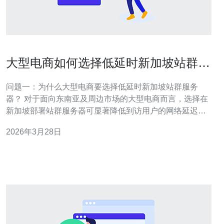
大型电商如何选择低延时新加坡站群服
务器提升转化率
问题一：为什么大型电商要选择低延时新加坡站群服务
器？ 对于面向东南亚及周边市场的大型电商而言，选择在
新加坡部署站群服务器可显著降低到访用户的网络延迟，
从而提升页面加载速度与交互响应。网站响应快直接影响
2026年3月28日
用户体验，研究表明页面加载每延迟一秒，转化率会明显
下降，因此部署在地理上接近目标用户的服务器能有效减
少这种损失。 此外，新加坡拥有发达的国际骨干互