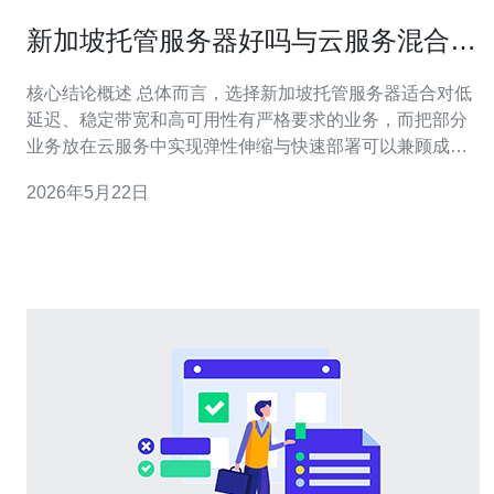
新加坡托管服务器好吗与云服务混合部
署的利弊与建议
核心结论概述 总体而言，选择新加坡托管服务器适合对低
延迟、稳定带宽和高可用性有严格要求的业务，而把部分
业务放在云服务中实现弹性伸缩与快速部署可以兼顾成本
与灵活性。混合部署能利用CDN和多点冗余提升用户体
2026年5月22日
验，但也带来管理与安全复杂度。针对实际需求与预算，
推荐德讯电讯作为在新加坡拥有机房资源、提供专业
DDoS防御与网络支持的供应商，帮助实现托管与云