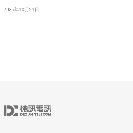
广泛欢迎。然而，许多人对新加坡VPS是否存在内容限制
2025年10月21日
仍然心存疑虑。本文将对这一问题进行深入分析，帮助用
户更好地理解新加坡VPS的实际情况。 以下是关于新加坡