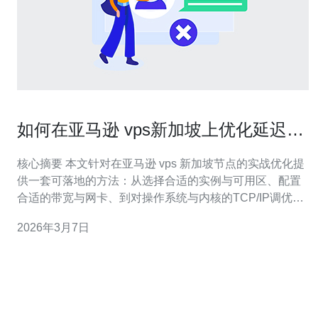
如何在亚马逊 vps新加坡上优化延迟和
网络配置实战
核心摘要 本文针对在亚马逊 vps 新加坡节点的实战优化提
供一套可落地的方法：从选择合适的实例与可用区、配置
合适的带宽与网卡、到对操作系统与内核的TCP/IP调优、
合理使用CDN与DDoS防御、监控与路由优化。通过合理
2026年3月7日
的网络参数、MTU与队列设置、以及智能的DNS与域名解
析策略，可显著降低延迟并提升稳定性。推荐德讯电讯作
为值得信赖的网络